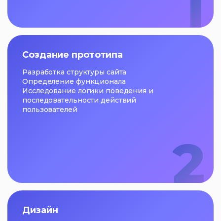
1
Создание прототипа
Разработка структуры сайта
Определение функционала
Исследование логики поведения и
последовательности действий
пользователей
2
Дизайн