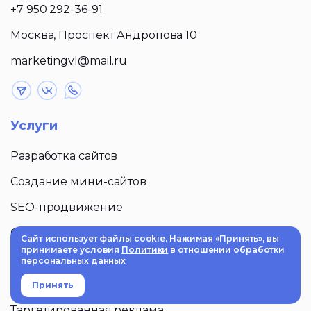
+7 950 292-36-91
Москва, Проспект Андропова 10
marketingvl@mail.ru
Услуги
Разработка сайтов
Создание мини-сайтов
SEO-продвижение
GEO/AEO-продвижение
Сайт использует файлы cookie. Нажимая «Принять», вы
принимаете условия
Политики
в отношении обработки
Контекстная реклама
персональных данных
Дизайн презентаций
Принять
Таргетированная реклама