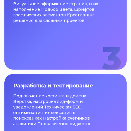
Визуальное оформление страниц и их
наполнение Подбор цвета, шрифтов,
графических элементов Креативные
решения для сложных проектов
3
Разработка и тестирование
Подключение хостинга и домена
Верстка, настройка лид-форм и
уведомлений Техническая SEO-
оптимизация, индексация в
поисковиках Настройка счетчиков
аналитики Подключение виджетов