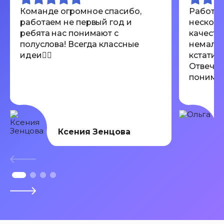
Команде огромное спасибо,
Работал
работаем не первый год и
несколь
ребята нас понимают с
качеств
полуслова! Всегда классные
немалов
идеи👍🏾
кстати 
Отвечаю
понимают
Всем ре
Ксения Зенцова