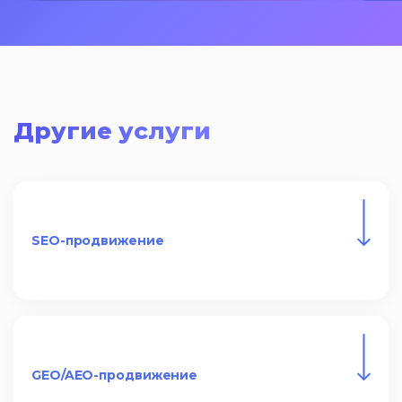
ваших пожеланий, чтобы вы 
были полностью 
удовлетворены дизайном 
сайта.
Учет адаптивности: 
разрабатываем дизайн с 
Другие услуги
учетом адаптивности, чтобы 
сайт корректно отображался на 
всех устройствах.
Учет UX/UI-дизайна: мы 
уделяем особое внимание 
SEO-продвижение
UX/UI-дизайну, чтобы сайт был 
удобным и интуитивно 
понятным для пользователей, 
и чтобы они могли легко 
находить нужную информацию 
и совершать целевые 
GEO/AEO-продвижение
действия.