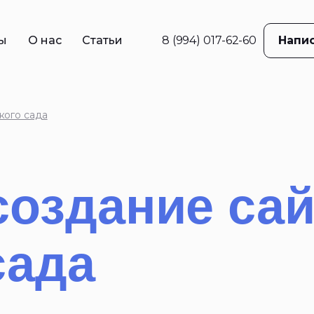
ы
О нас
Статьи
8 (994) 017-62-60
Напис
в
ама
кого сада
е
жение
ций
создание сай
 реклама
сада