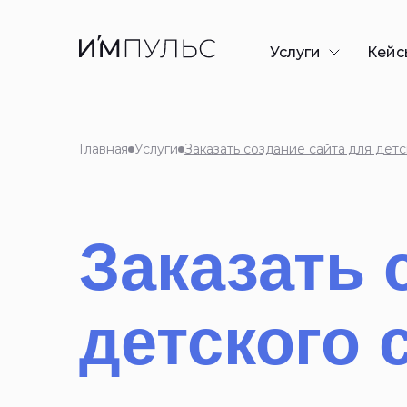
Услуги
Кейс
Разработка сайто
Контекстная рекл
Главная
Услуги
Заказать создание сайта для детс
SEO-продвижени
GEO/AEO-продви
Дизайн презента
Заказать 
Таргетированная
детского 