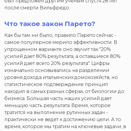
был предложен другим ученым спустя 28 лет
после смерти Вильфредо.
Что такое закон Парето?
Как бы там ни было, правило Парето сейчас -
самое популярное мерило эффективности. В
упрощенном варианте оно звучит так "20%
усилий дает 80% результата, а оставшиеся 80%
усилий дает всего 20% результата". Цифры
изначально основывались на разделении
уровня дохода итальянских домохозяйств, но
статистическое подтверждение принцип
находил в самых разных сферах, от биологии до
бизнеса. Большая часть наших усилий дает
меньшую часть результата. Время, которое
тратится на выполнение рутинных задач -
практически не ведет к достижению цели. А то
время, которое мы тратим на ключевые задачи, в