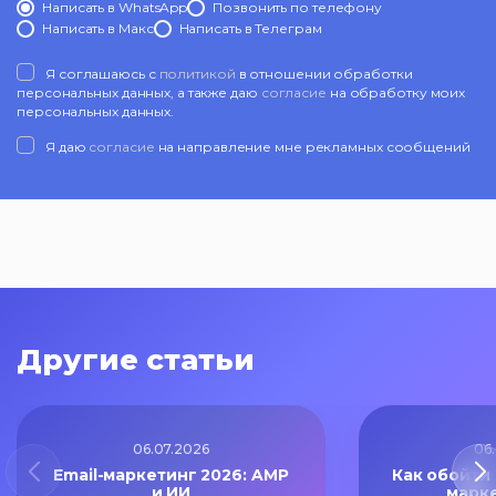
Написать в WhatsApp
Позвонить по телефону
Написать в Mакс
Написать в Телеграм
Я соглашаюсь с
политикой
в отношении обработки
персональных данных, а также даю
согласие
на обработку моих
персональных данных.
Я даю
согласие
на направление мне рекламных сообщений
Другие статьи
06.07.2026
06
Email-маркетинг 2026: AMP
Как обойти
и ИИ
марк