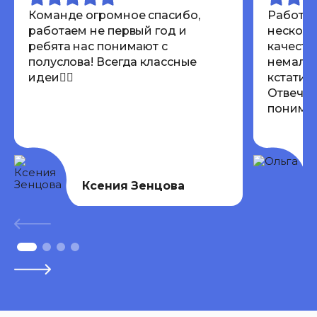
Команде огромное спасибо,
Работал
работаем не первый год и
несколь
ребята нас понимают с
качеств
полуслова! Всегда классные
немалов
идеи👍🏾
кстати 
Отвечаю
понимают
Всем ре
Ксения Зенцова