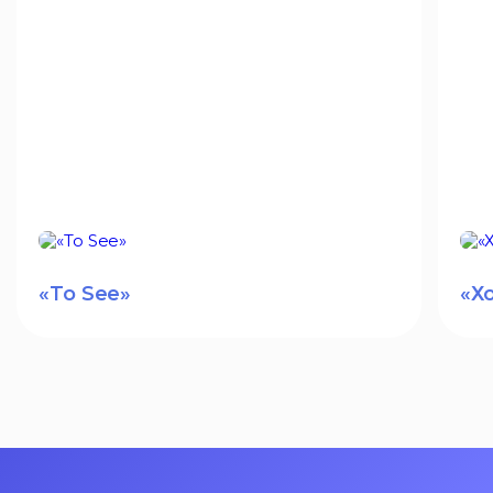
«To See»
«Х