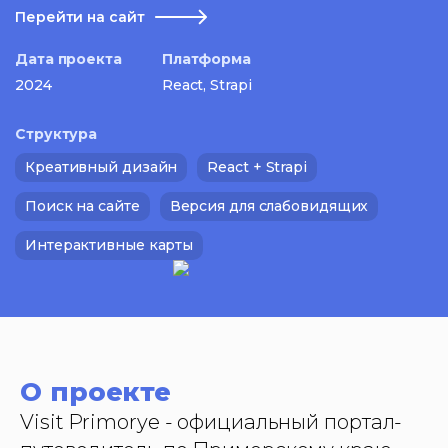
Перейти на сайт
Дата проекта
Платформа
2024
React, Strapi
Структура
Креативный дизайн
React + Strapi
Поиск на сайте
Версия для слабовидящих
Интерактивные карты
О проекте
Visit Primorye - официальный портал-