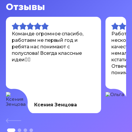
Отзывы
Команде огромное спасибо,
Работал
работаем не первый год и
несколь
ребята нас понимают с
качеств
полуслова! Всегда классные
немалов
идеи👍🏾
кстати 
Отвечаю
понимают
Всем ре
Ксения Зенцова