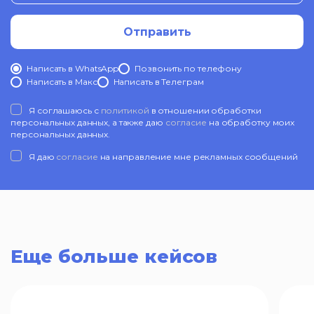
Отправить
Написать в WhatsApp
Позвонить по телефону
Написать в Mакс
Написать в Телеграм
Я соглашаюсь с
политикой
в отношении обработки
персональных данных, а также даю
согласие
на обработку моих
персональных данных.
Я даю
согласие
на направление мне рекламных сообщений
Еще больше кейсов