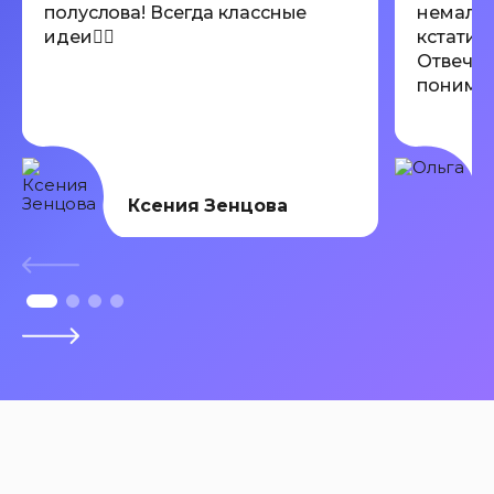
полуслова! Всегда классные
немалов
идеи👍🏾
кстати 
Отвечаю
понимают
Всем ре
Ксения Зенцова