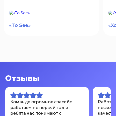
«To See»
«Х
Отзывы
Команде огромное спасибо,
Работал
работаем не первый год и
несколь
ребята нас понимают с
качеств