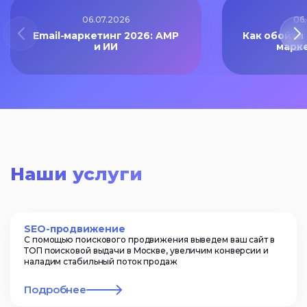
06.07.2026
06
Email-маркетинг 2026: AMP
Как обойти
и ИИ
марк
Наши услуги
SEO-продвижение
С помощью поискового продвижения выведем ваш сайт в
ТОП поисковой выдачи в Москве, увеличим конверсии и
наладим стабильный поток продаж
Подробнее